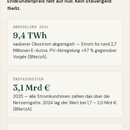
Endkundenpreis fällt auf null. Kein Steuergeld
fließt.
ABREGELUNG 2024
9,4 TWh
sauberer Ökostrom abgeregelt — Strom für rund 2,7
Millionen E-Autos. PV-Abregelung +97 % gegenüber
Vorjahr (BNetzA).
ENGPASSKOSTEN
3,1 Mrd €
2025 — alle Stromkund:innen zahlen das über die
Netzentgelte. 2024 lag der Wert bei 1,7 – 2,0 Mrd €
(BNetzA).