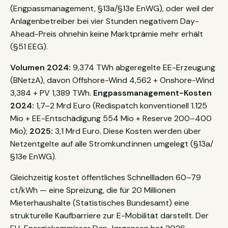
(Engpassmanagement, §13a/§13e EnWG), oder weil der
Anlagenbetreiber bei vier Stunden negativem Day-
Ahead-Preis ohnehin keine Marktprämie mehr erhält
(§51 EEG).
Volumen 2024:
9,374 TWh abgeregelte EE-Erzeugung
(BNetzA), davon Offshore-Wind 4,562 + Onshore-Wind
3,384 + PV 1,389 TWh.
Engpassmanagement-Kosten
2024:
1,7–2 Mrd Euro (Redispatch konventionell 1.125
Mio + EE-Entschädigung 554 Mio + Reserve 200–400
Mio);
2025:
3,1 Mrd Euro. Diese Kosten werden über
Netzentgelte auf alle Stromkund:innen umgelegt (§13a/
§13e EnWG).
Gleichzeitig kostet öffentliches Schnellladen 60–79
ct/kWh — eine Spreizung, die für 20 Millionen
Mieterhaushalte (Statistisches Bundesamt) eine
strukturelle Kaufbarriere zur E-Mobilität darstellt. Der