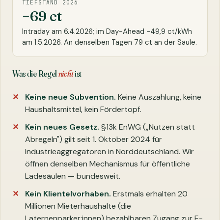
TIEFSTAND 2026
−69 ct
Intraday am 6.4.2026; im Day-Ahead −49,9 ct/kWh
am 1.5.2026. An denselben Tagen 79 ct an der Säule.
Was die Regel
nicht
ist
Keine neue Subvention.
Keine Auszahlung, keine
Haushaltsmittel, kein Fördertopf.
Kein neues Gesetz.
§13k EnWG („Nutzen statt
Abregeln") gilt seit 1. Oktober 2024 für
Industrieaggregatoren in Norddeutschland. Wir
öffnen denselben Mechanismus für öffentliche
Ladesäulen — bundesweit.
Kein Klientelvorhaben.
Erstmals erhalten 20
Millionen Mieterhaushalte (die
Laternenparker:innen) bezahlbaren Zugang zur E-