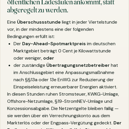
öffentlichen Ladesäulen ankommt, statt
abgeregelt zu werden.
Eine
Überschussstunde
liegt in jeder Viertelstunde
vor, in der mindestens eine der folgenden
Bedingungen erfüllt ist:
Der
Day-Ahead-Spotmarktpreis
im deutschen
Marktgebiet beträgt 0 Cent je Kilowattstunde
oder weniger,
oder
der zuständige
Übertragungsnetzbetreiber
hat
im Anschlussgebiet eine Anpassungsmaßnahme
nach §§13a oder 13e EnWG zur Reduzierung der
Einspeiseleistung erneuerbarer Energien aktiviert.
In diesen Stunden ruhen Stromsteuer, KWKG-Umlage,
Offshore-Netzumlage, §19-StromNEV-Umlage und
Konzessionsabgabe. Die Netzentgelte bleiben fällig —
sie werden über ein Verrechnungskonto aus dem
Markterlös oder der Engpass-Vergütung gedeckt.
Der